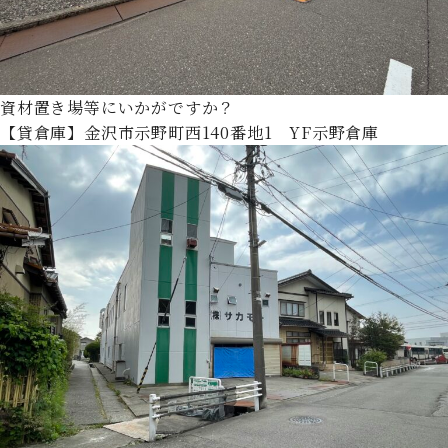
資材置き場等にいかがですか？
【貸倉庫】金沢市示野町西140番地1 YF示野倉庫