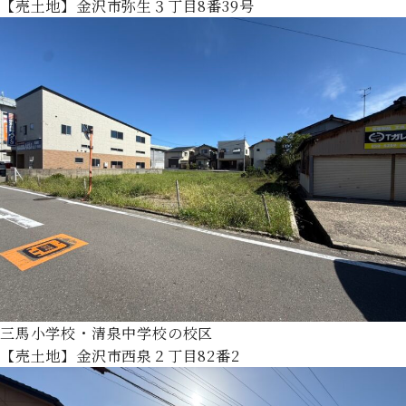
【売土地】金沢市弥生３丁目8番39号
三馬小学校・清泉中学校の校区
【売土地】金沢市西泉２丁目82番2