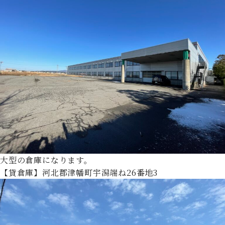
大型の倉庫になります。
【貸倉庫】河北郡津幡町宇潟端ね26番地3