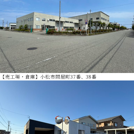
【売工場・倉庫】小松市問屋町37番、38番