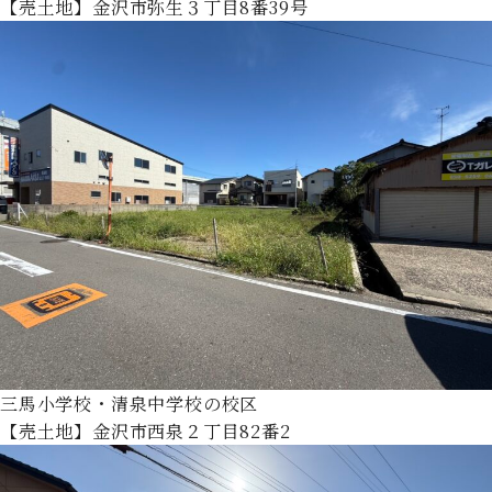
【売土地】金沢市弥生３丁目8番39号
三馬小学校・清泉中学校の校区
【売土地】金沢市西泉２丁目82番2