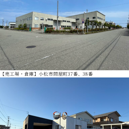
【売工場・倉庫】小松市問屋町37番、38番