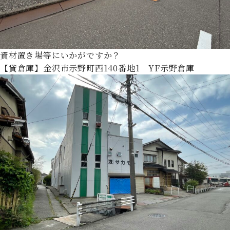
資材置き場等にいかがですか？
【貸倉庫】金沢市示野町西140番地1 YF示野倉庫