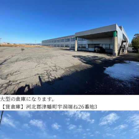
大型の倉庫になります。
【貸倉庫】河北郡津幡町宇潟端ね26番地3