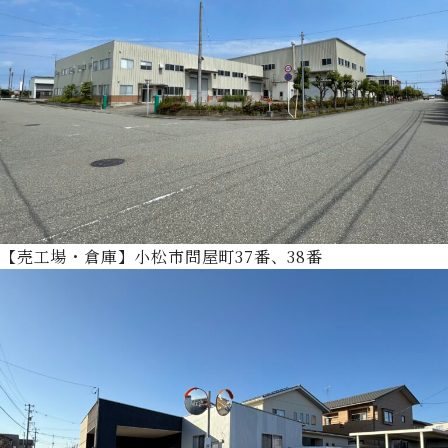
【売工場・倉庫】小松市問屋町37番、38番