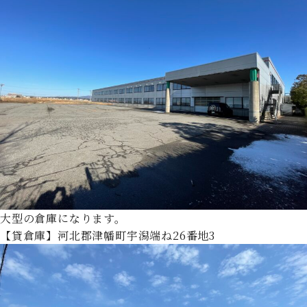
大型の倉庫になります。
【貸倉庫】河北郡津幡町宇潟端ね26番地3