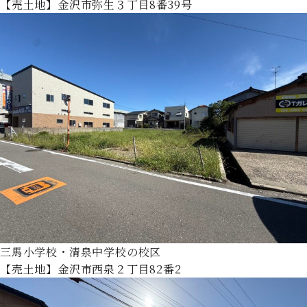
【売土地】金沢市弥生３丁目8番39号
三馬小学校・清泉中学校の校区
【売土地】金沢市西泉２丁目82番2