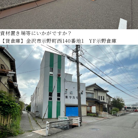
資材置き場等にいかがですか？
【貸倉庫】金沢市示野町西140番地1 YF示野倉庫