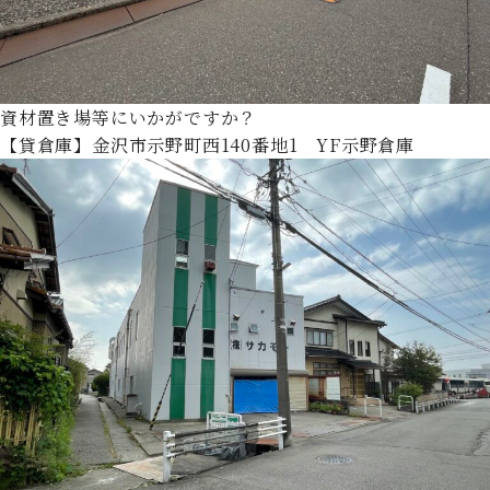
資材置き場等にいかがですか？
【貸倉庫】金沢市示野町西140番地1 YF示野倉庫