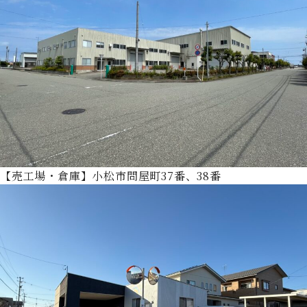
【売工場・倉庫】小松市問屋町37番、38番