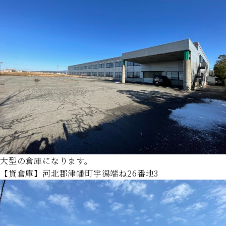
大型の倉庫になります。
【貸倉庫】河北郡津幡町宇潟端ね26番地3