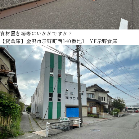
資材置き場等にいかがですか？
【貸倉庫】金沢市示野町西140番地1 YF示野倉庫