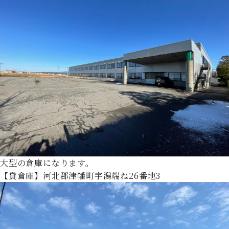
大型の倉庫になります。
【貸倉庫】河北郡津幡町宇潟端ね26番地3