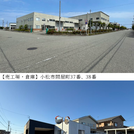
【売工場・倉庫】小松市問屋町37番、38番