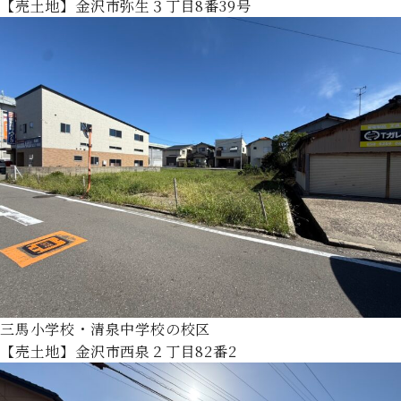
【売土地】金沢市弥生３丁目8番39号
三馬小学校・清泉中学校の校区
【売土地】金沢市西泉２丁目82番2