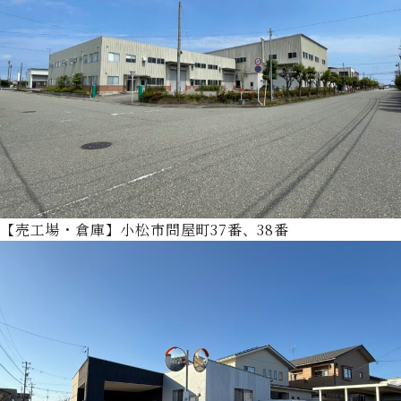
【売工場・倉庫】小松市問屋町37番、38番