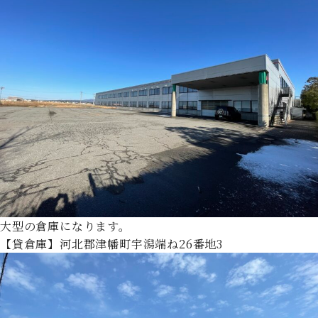
大型の倉庫になります。
【貸倉庫】河北郡津幡町宇潟端ね26番地3