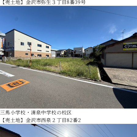
【売土地】金沢市弥生３丁目8番39号
三馬小学校・清泉中学校の校区
【売土地】金沢市西泉２丁目82番2