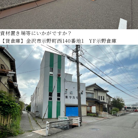
資材置き場等にいかがですか？
【貸倉庫】金沢市示野町西140番地1 YF示野倉庫