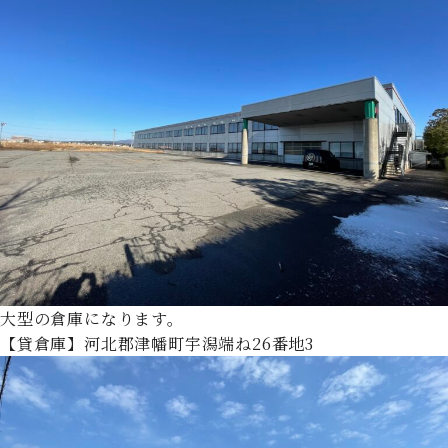
大型の倉庫になります。
【貸倉庫】河北郡津幡町宇潟端ね26番地3