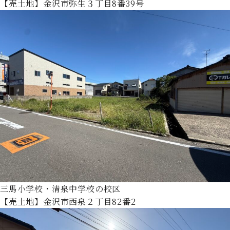
【売土地】金沢市弥生３丁目8番39号
三馬小学校・清泉中学校の校区
【売土地】金沢市西泉２丁目82番2