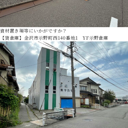
資材置き場等にいかがですか？
【貸倉庫】金沢市示野町西140番地1 YF示野倉庫