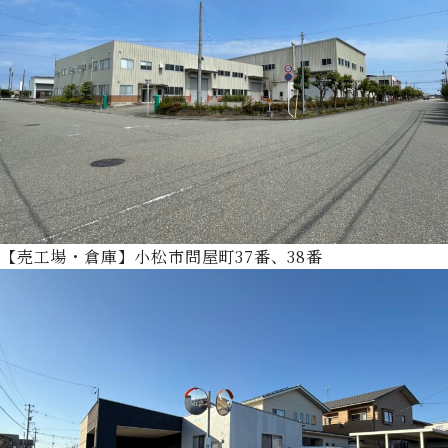
【売工場・倉庫】小松市問屋町37番、38番