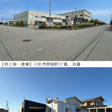
【売工場・倉庫】小松市問屋町37番、38番