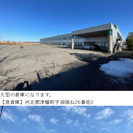
大型の倉庫になります。
【貸倉庫】河北郡津幡町宇潟端ね26番地3