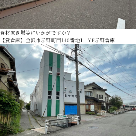
資材置き場等にいかがですか？
【貸倉庫】金沢市示野町西140番地1 YF示野倉庫