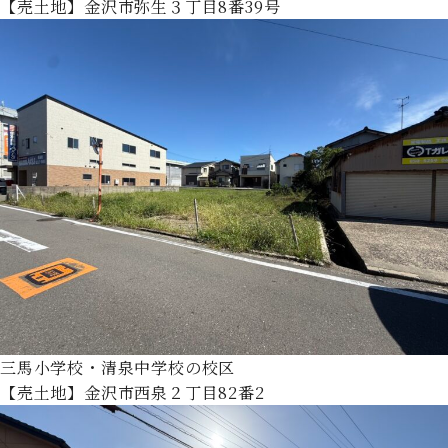
【売土地】金沢市弥生３丁目8番39号
三馬小学校・清泉中学校の校区
【売土地】金沢市西泉２丁目82番2