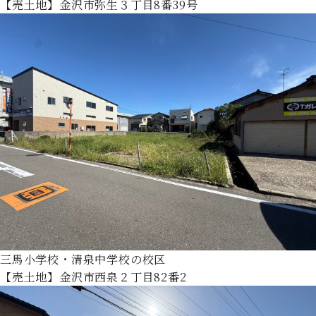
【売土地】金沢市弥生３丁目8番39号
三馬小学校・清泉中学校の校区
【売土地】金沢市西泉２丁目82番2