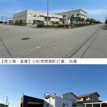
【売工場・倉庫】小松市問屋町37番、38番