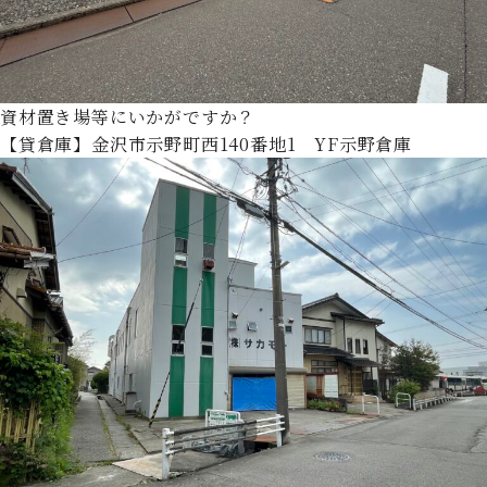
資材置き場等にいかがですか？
【貸倉庫】金沢市示野町西140番地1 YF示野倉庫