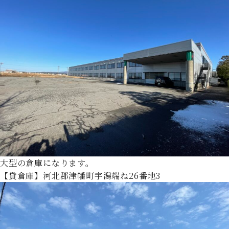
大型の倉庫になります。
【貸倉庫】河北郡津幡町宇潟端ね26番地3