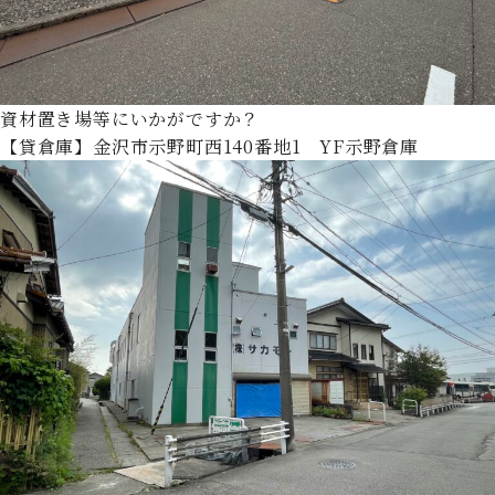
資材置き場等にいかがですか？
【貸倉庫】金沢市示野町西140番地1 YF示野倉庫