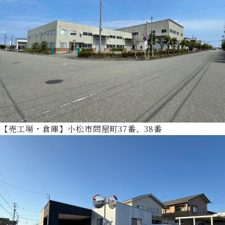
【売工場・倉庫】小松市問屋町37番、38番