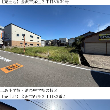
【売土地】金沢市弥生３丁目8番39号
三馬小学校・清泉中学校の校区
【売土地】金沢市西泉２丁目82番2