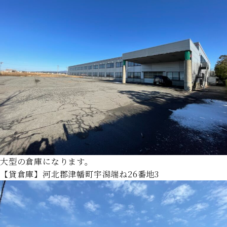
大型の倉庫になります。
【貸倉庫】河北郡津幡町宇潟端ね26番地3