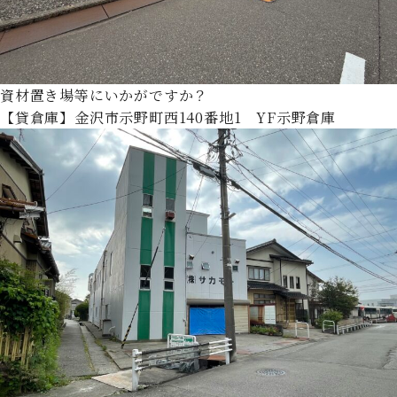
資材置き場等にいかがですか？
【貸倉庫】金沢市示野町西140番地1 YF示野倉庫