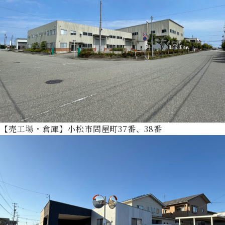
【売工場・倉庫】小松市問屋町37番、38番