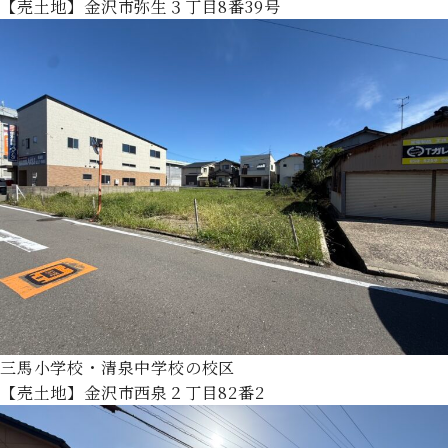
【売土地】金沢市弥生３丁目8番39号
三馬小学校・清泉中学校の校区
【売土地】金沢市西泉２丁目82番2