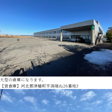
大型の倉庫になります。
【貸倉庫】河北郡津幡町宇潟端ね26番地3