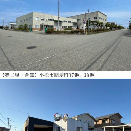
【売工場・倉庫】小松市問屋町37番、38番