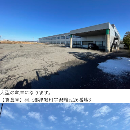
大型の倉庫になります。
【貸倉庫】河北郡津幡町宇潟端ね26番地3