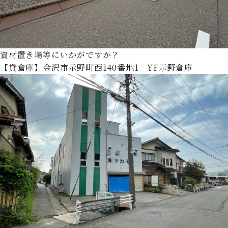
資材置き場等にいかがですか？
【貸倉庫】金沢市示野町西140番地1 YF示野倉庫