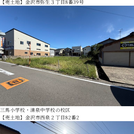
【売土地】金沢市弥生３丁目8番39号
三馬小学校・清泉中学校の校区
【売土地】金沢市西泉２丁目82番2