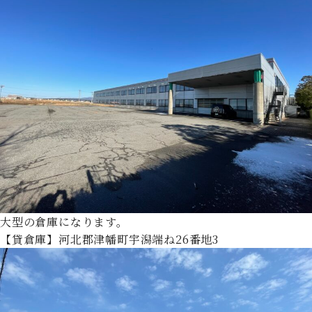
大型の倉庫になります。
【貸倉庫】河北郡津幡町宇潟端ね26番地3