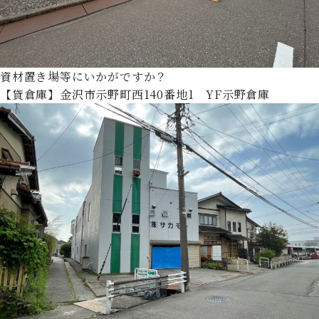
資材置き場等にいかがですか？
【貸倉庫】金沢市示野町西140番地1 YF示野倉庫