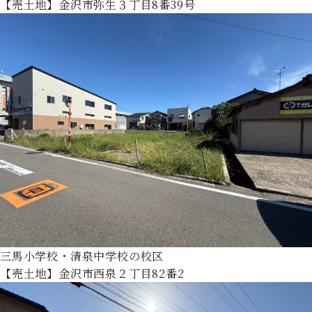
【売土地】金沢市弥生３丁目8番39号
三馬小学校・清泉中学校の校区
【売土地】金沢市西泉２丁目82番2