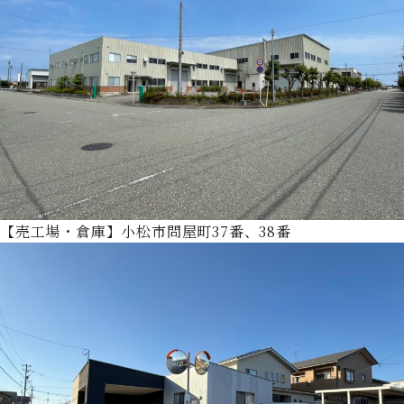
【売工場・倉庫】小松市問屋町37番、38番