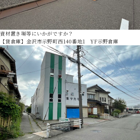
資材置き場等にいかがですか？
【貸倉庫】金沢市示野町西140番地1 YF示野倉庫