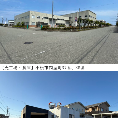
【売工場・倉庫】小松市問屋町37番、38番