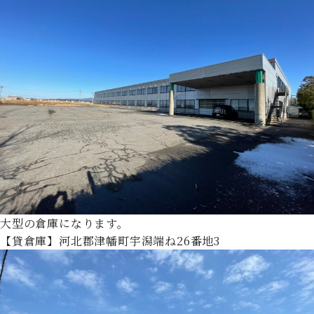
大型の倉庫になります。
【貸倉庫】河北郡津幡町宇潟端ね26番地3