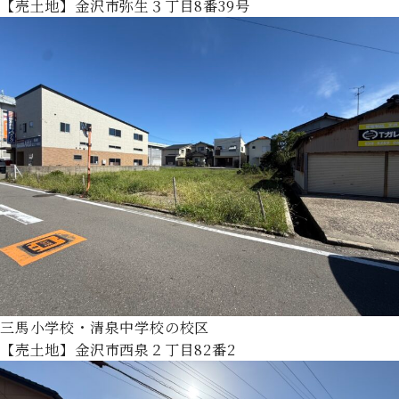
【売土地】金沢市弥生３丁目8番39号
三馬小学校・清泉中学校の校区
【売土地】金沢市西泉２丁目82番2