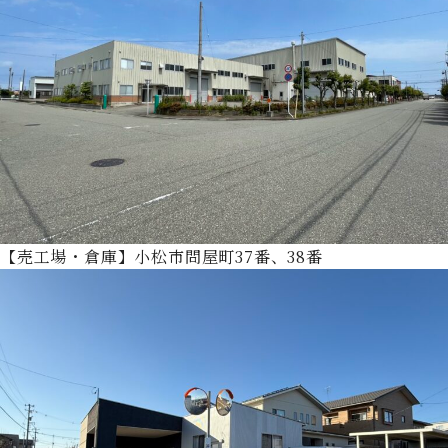
【売工場・倉庫】小松市問屋町37番、38番