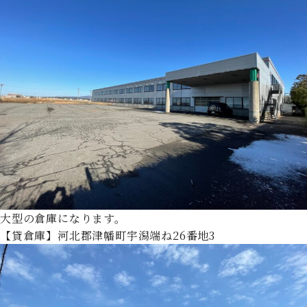
大型の倉庫になります。
【貸倉庫】河北郡津幡町宇潟端ね26番地3