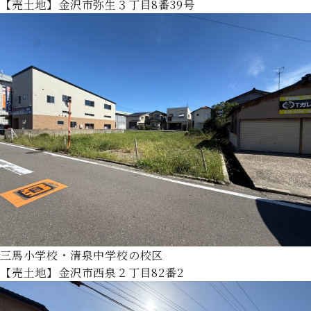
【売土地】金沢市弥生３丁目8番39号
三馬小学校・清泉中学校の校区
【売土地】金沢市西泉２丁目82番2