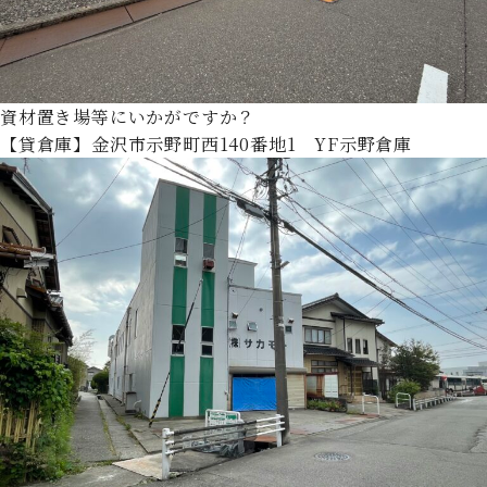
資材置き場等にいかがですか？
【貸倉庫】金沢市示野町西140番地1 YF示野倉庫