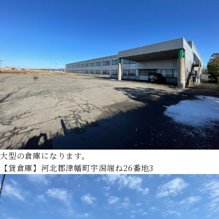
大型の倉庫になります。
【貸倉庫】河北郡津幡町宇潟端ね26番地3