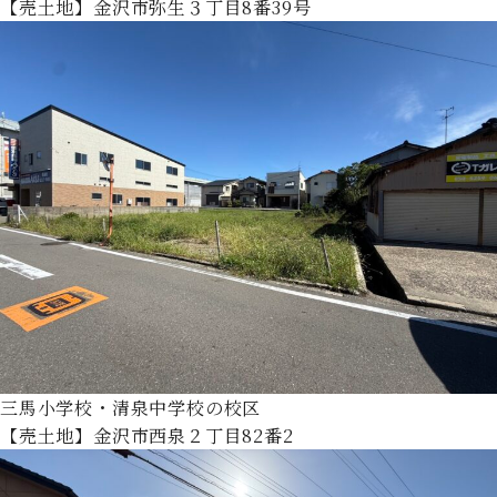
【売土地】金沢市弥生３丁目8番39号
三馬小学校・清泉中学校の校区
【売土地】金沢市西泉２丁目82番2