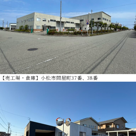
【売工場・倉庫】小松市問屋町37番、38番