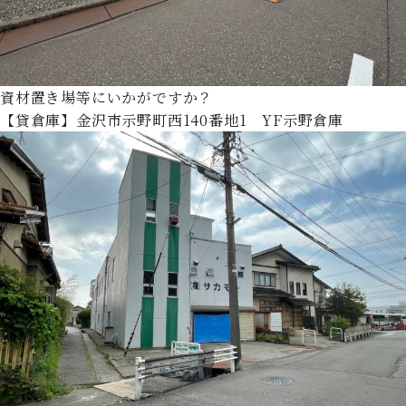
資材置き場等にいかがですか？
【貸倉庫】金沢市示野町西140番地1 YF示野倉庫