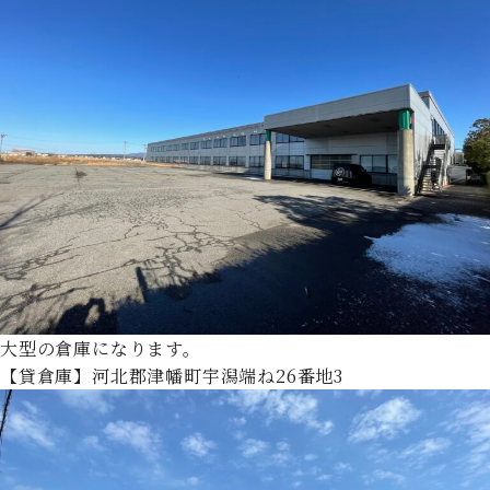
大型の倉庫になります。
【貸倉庫】河北郡津幡町宇潟端ね26番地3