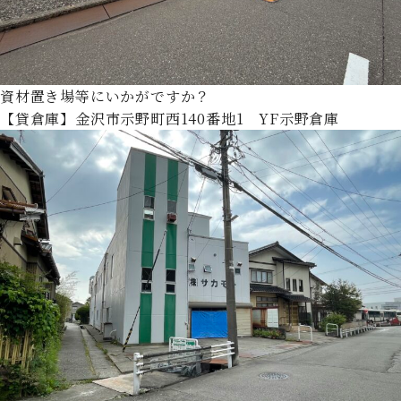
資材置き場等にいかがですか？
【貸倉庫】金沢市示野町西140番地1 YF示野倉庫