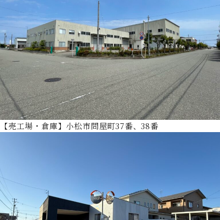
【売工場・倉庫】小松市問屋町37番、38番