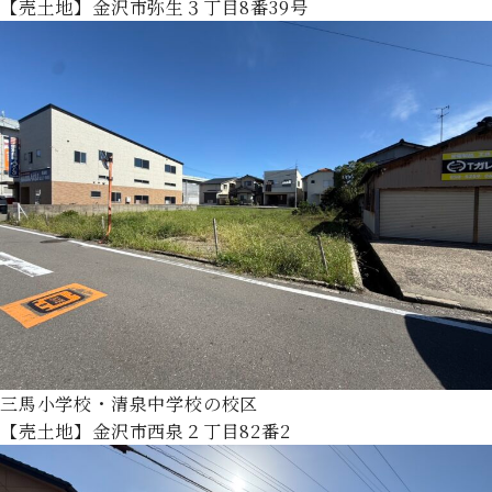
【売土地】金沢市弥生３丁目8番39号
三馬小学校・清泉中学校の校区
【売土地】金沢市西泉２丁目82番2