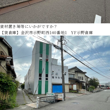
資材置き場等にいかがですか？
【貸倉庫】金沢市示野町西140番地1 YF示野倉庫