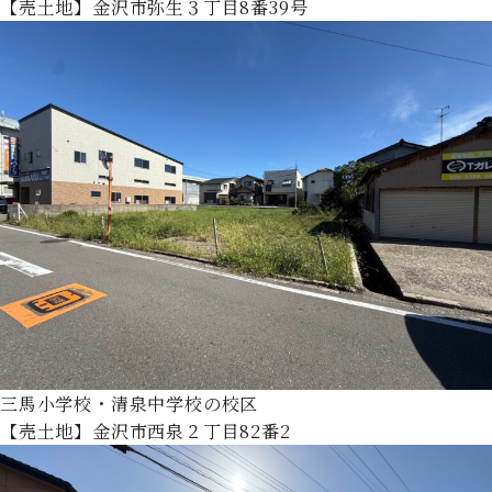
【売土地】金沢市弥生３丁目8番39号
三馬小学校・清泉中学校の校区
【売土地】金沢市西泉２丁目82番2