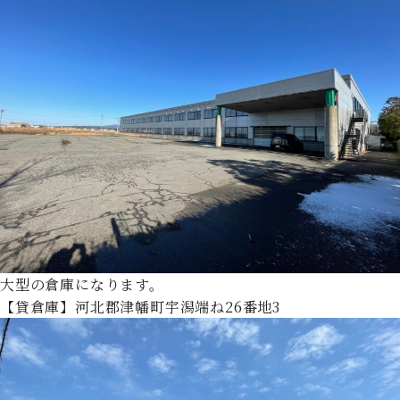
大型の倉庫になります。
【貸倉庫】河北郡津幡町宇潟端ね26番地3