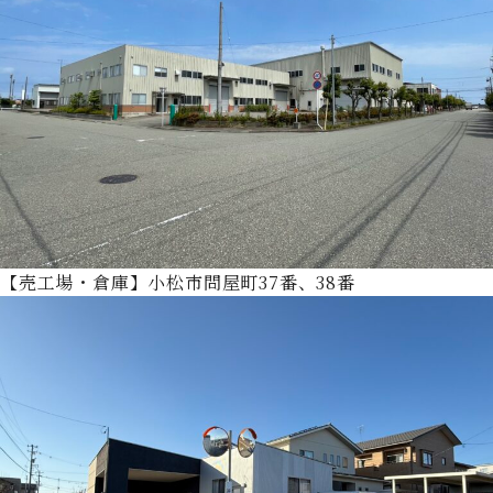
【売工場・倉庫】小松市問屋町37番、38番