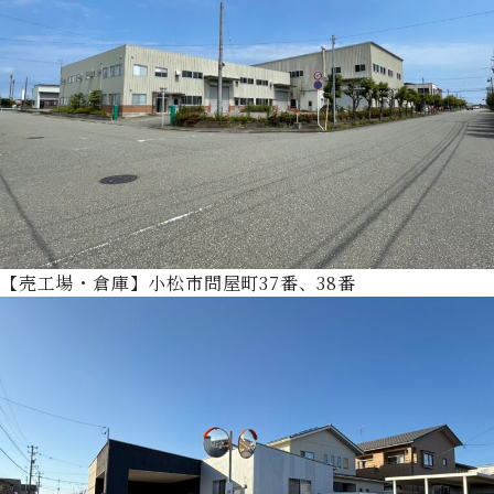
【売工場・倉庫】小松市問屋町37番、38番