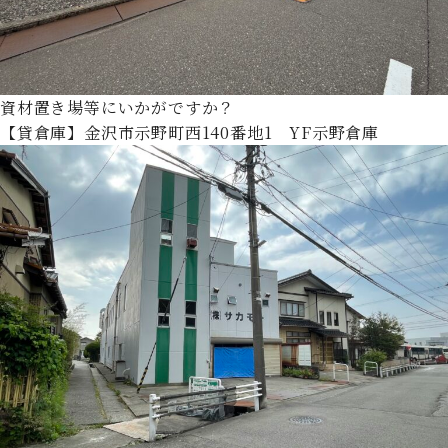
資材置き場等にいかがですか？
【貸倉庫】金沢市示野町西140番地1 YF示野倉庫