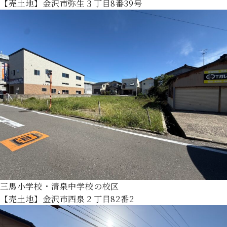
【売土地】金沢市弥生３丁目8番39号
三馬小学校・清泉中学校の校区
【売土地】金沢市西泉２丁目82番2