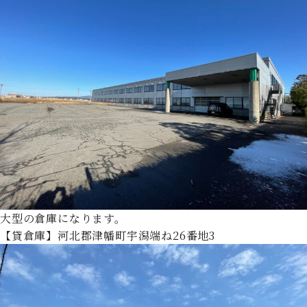
大型の倉庫になります。
【貸倉庫】河北郡津幡町宇潟端ね26番地3