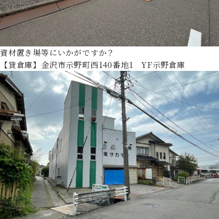
資材置き場等にいかがですか？
【貸倉庫】金沢市示野町西140番地1 YF示野倉庫