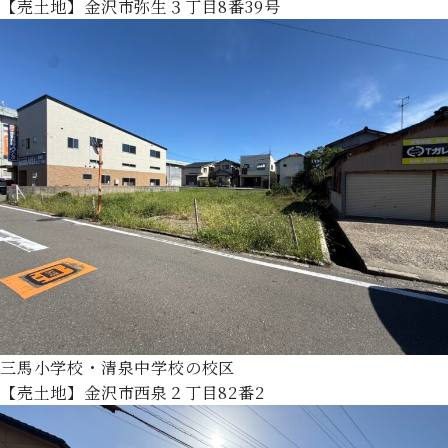
【売土地】金沢市弥生３丁目8番39号
三馬小学校・清泉中学校の校区
【売土地】金沢市西泉２丁目82番2