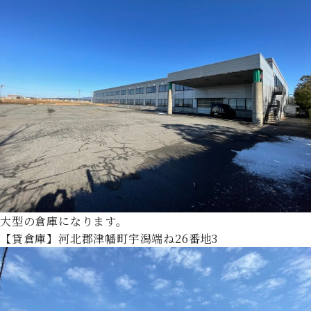
大型の倉庫になります。
【貸倉庫】河北郡津幡町宇潟端ね26番地3