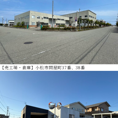
【売工場・倉庫】小松市問屋町37番、38番